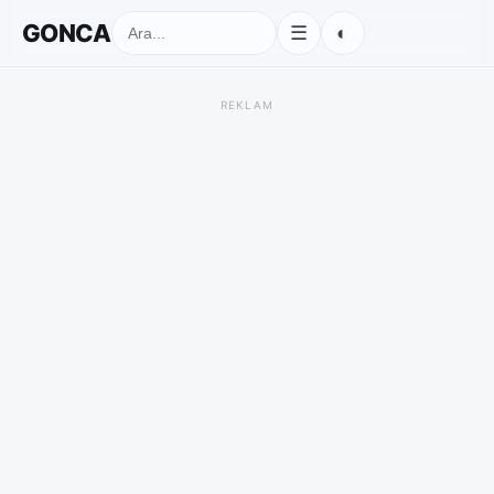
GONCA
◐
☰
REKLAM