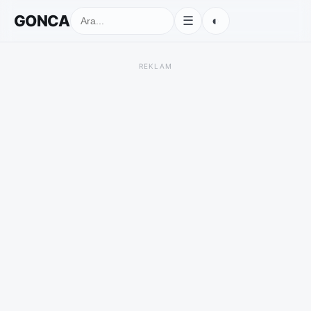
GONCA
◐
☰
REKLAM