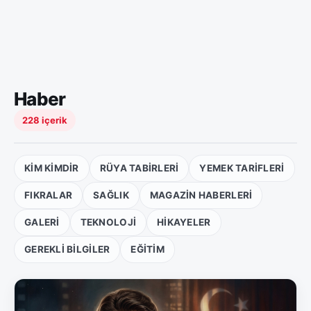
Haber
228 içerik
KIM KIMDIR
RÜYA TABIRLERI
YEMEK TARIFLERI
FIKRALAR
SAĞLIK
MAGAZIN HABERLERI
GALERI
TEKNOLOJI
HIKAYELER
GEREKLI BILGILER
EĞITIM