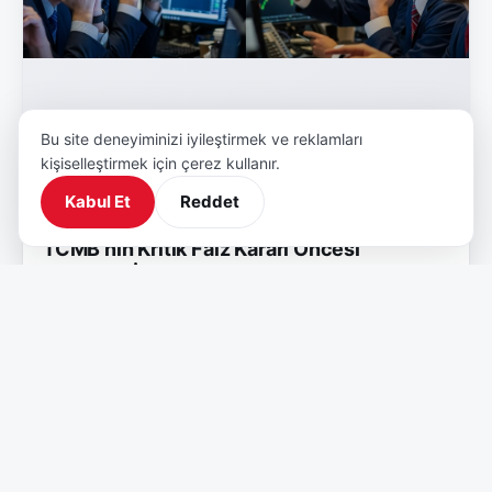
Bu site deneyiminizi iyileştirmek ve reklamları
kişiselleştirmek için çerez kullanır.
Kabul Et
Reddet
TCMB'nin Kritik Faiz Kararı Öncesi
Piyasalar İkiye Bölündü: Beklentiler Ne
Yönde?
TCMB'nin 23 Ekim 2025'teki faiz kararı öncesi
ekonomistlerin beklentileri netleşti. AA Finans'a göre
100 baz puan, Bloo…
18 Ekim 2025