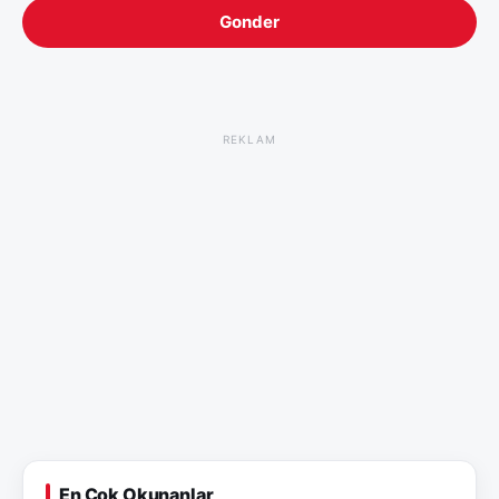
Gonder
REKLAM
En Çok Okunanlar