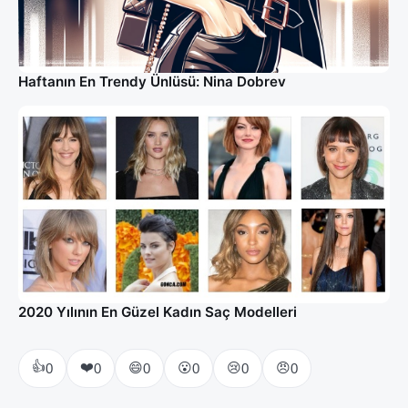
Haftanın En Trendy Ünlüsü: Nina Dobrev
2020 Yılının En Güzel Kadın Saç Modelleri
👍
❤️
😄
😮
😢
😠
0
0
0
0
0
0