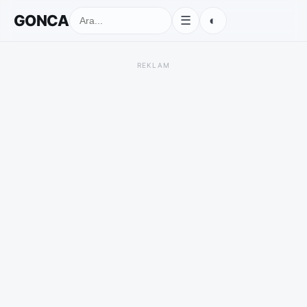
GONCA
◐
☰
REKLAM