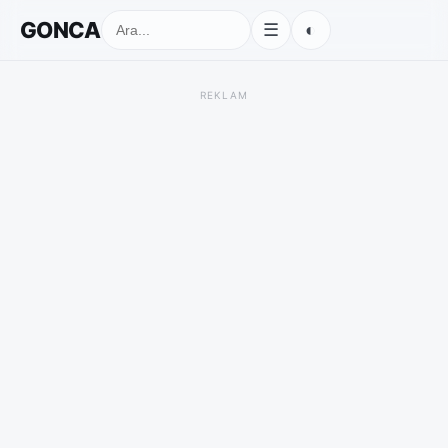
GONCA
◐
☰
REKLAM