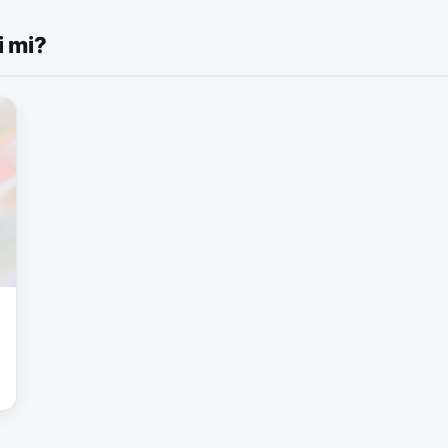
i mi?