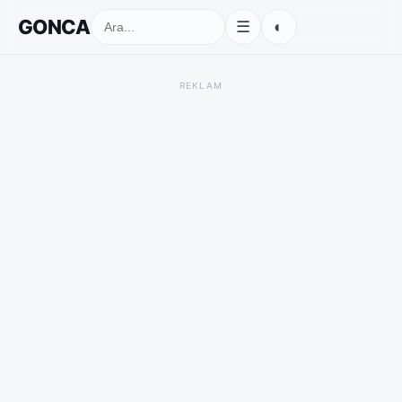
GONCA
◐
☰
REKLAM