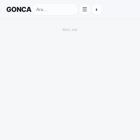
GONCA
◐
☰
REKLAM