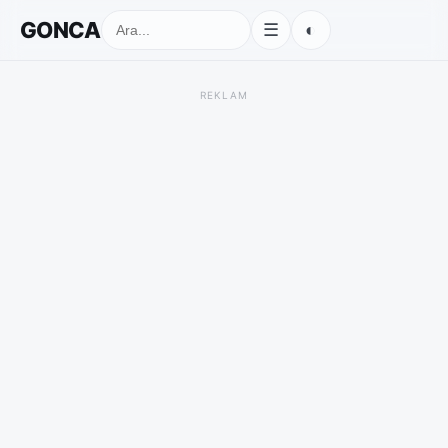
GONCA
◐
☰
REKLAM