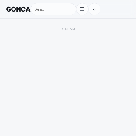
GONCA
◐
☰
REKLAM