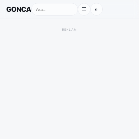
GONCA
◐
☰
REKLAM