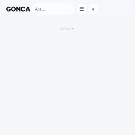
GONCA
◐
☰
REKLAM