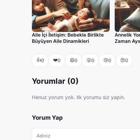
Aile İçi İletişim: Bebekle Birlikte
Annelik Yo
Büyüyen Aile Dinamikleri
Zaman Ayı
👍
❤️
😄
😮
😢
😠
0
0
0
0
0
0
Yorumlar (0)
Henuz yorum yok. Ilk yorumu siz yapin.
Yorum Yap