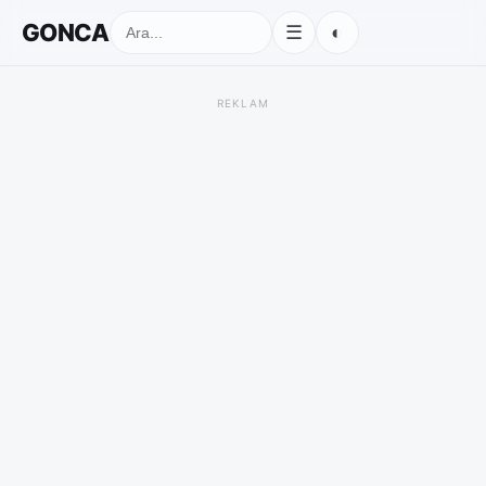
GONCA
◐
☰
REKLAM