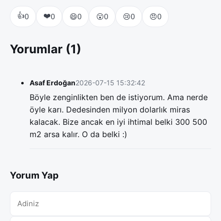
👍
❤️
😄
😮
😢
😠
0
0
0
0
0
0
Yorumlar (1)
Asaf Erdoğan
2026-07-15 15:32:42
Böyle zenginlikten ben de istiyorum. Ama nerde
öyle karı. Dedesinden milyon dolarlık miras
kalacak. Bize ancak en iyi ihtimal belki 300 500
m2 arsa kalır. O da belki :)
Yorum Yap