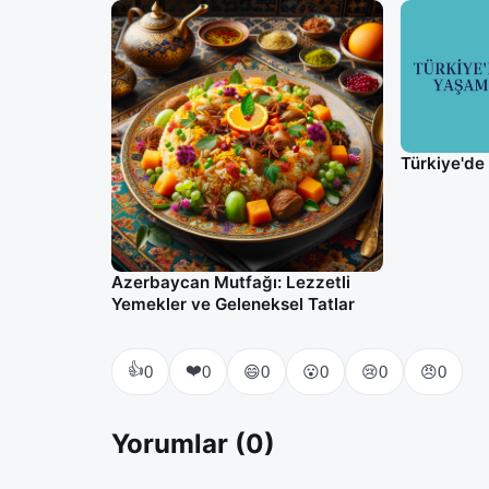
Türkiye'd
Azerbaycan Mutfağı: Lezzetli
Yemekler ve Geleneksel Tatlar
👍
❤️
😄
😮
😢
😠
0
0
0
0
0
0
Yorumlar (0)