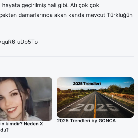
n hayata geçirilmiş hali gibi. Atı çok çok
erçekten damarlarında akan kanda mevcut Türklüğün
v=quR6_uDp5To
2025 Trendleri by GONCA
in kimdir? Neden X
ldu?