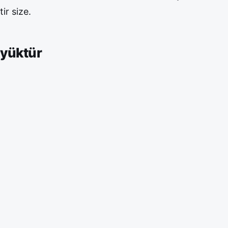
ir size.
 yüktür