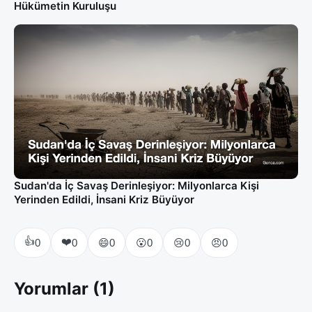
Hükümetin Kuruluşu
Sudan'da İç Savaş Derinleşiyor: Milyonlarca Kişi
Yerinden Edildi, İnsani Kriz Büyüyor
👍
❤️
😄
😮
😢
😠
0
0
0
0
0
0
Yorumlar (1)