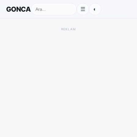
GONCA
◐
☰
REKLAM