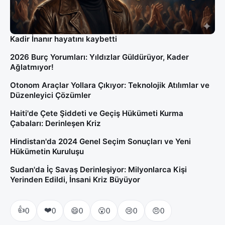
Kadir İnanır hayatını kaybetti
2026 Burç Yorumları: Yıldızlar Güldürüyor, Kader
Ağlatmıyor!
Otonom Araçlar Yollara Çıkıyor: Teknolojik Atılımlar ve
Düzenleyici Çözümler
Haiti'de Çete Şiddeti ve Geçiş Hükümeti Kurma
Çabaları: Derinleşen Kriz
Hindistan'da 2024 Genel Seçim Sonuçları ve Yeni
Hükümetin Kuruluşu
Sudan'da İç Savaş Derinleşiyor: Milyonlarca Kişi
Yerinden Edildi, İnsani Kriz Büyüyor
👍
❤️
😄
😮
😢
😠
0
0
0
0
0
0