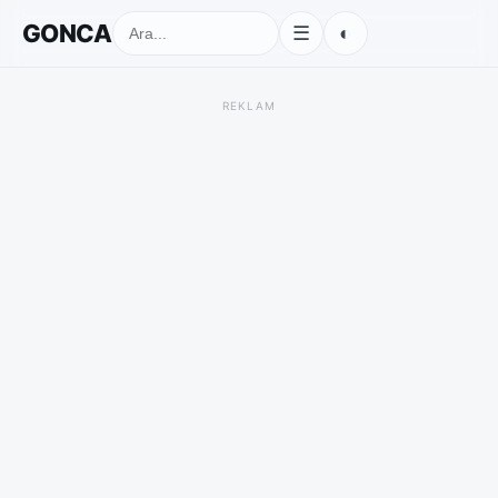
GONCA
◐
☰
REKLAM