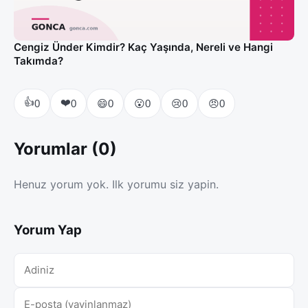
Cengiz Ünder Kimdir? Kaç Yaşında, Nereli ve Hangi
Takımda?
👍
❤️
😄
😮
😢
😠
0
0
0
0
0
0
Yorumlar (0)
Henuz yorum yok. Ilk yorumu siz yapin.
Yorum Yap