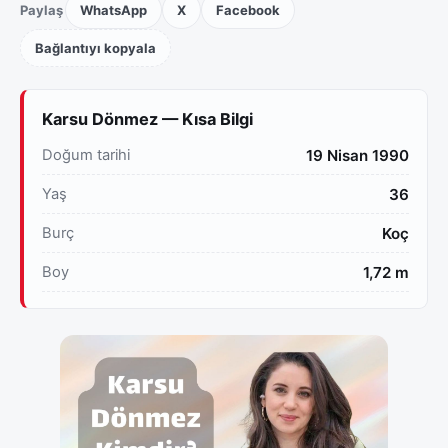
Paylaş
WhatsApp
X
Facebook
Bağlantıyı kopyala
Karsu Dönmez — Kısa Bilgi
Doğum tarihi
19 Nisan 1990
Yaş
36
Burç
Koç
Boy
1,72 m