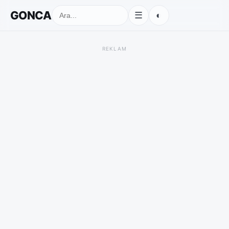
GONCA
◐
☰
REKLAM