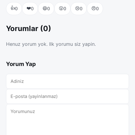
👍
❤️
😄
😮
😢
😠
0
0
0
0
0
0
Yorumlar (0)
Henuz yorum yok. Ilk yorumu siz yapin.
Yorum Yap