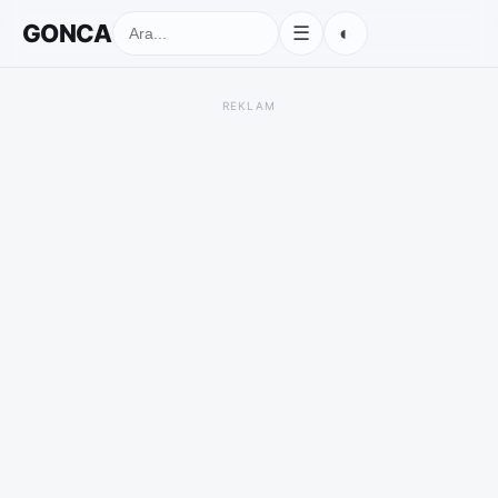
GONCA
◐
☰
REKLAM