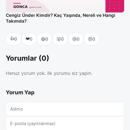
Cengiz Ünder Kimdir? Kaç Yaşında, Nereli ve Hangi
Takımda?
👍
❤️
😄
😮
😢
😠
0
0
0
0
0
0
Yorumlar (0)
Henuz yorum yok. Ilk yorumu siz yapin.
Yorum Yap