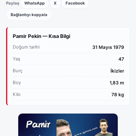
Paylaş
WhatsApp
X
Facebook
Bağlantıyı kopyala
Pamir Pekin — Kısa Bilgi
Doğum tarihi
31 Mayıs 1979
Yaş
47
Burç
İkizler
Boy
1,83 m
Kilo
78 kg