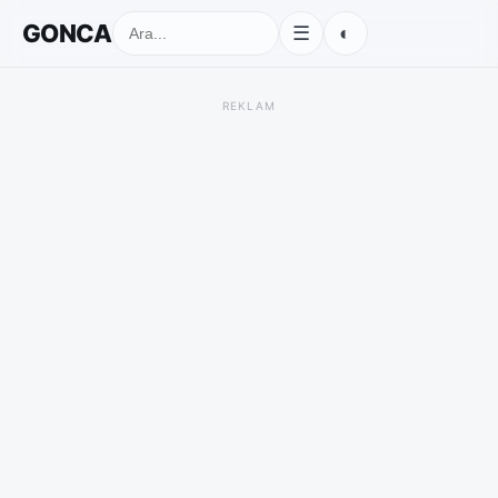
GONCA
◐
☰
REKLAM