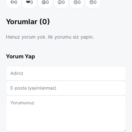
👍
❤️
😄
😮
😢
😠
0
0
0
0
0
0
Yorumlar (0)
Henuz yorum yok. Ilk yorumu siz yapin.
Yorum Yap