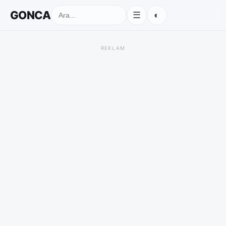
GONCA
◐
☰
REKLAM