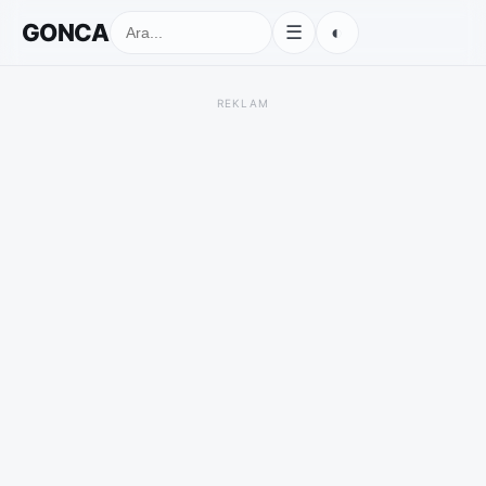
GONCA
◐
☰
REKLAM