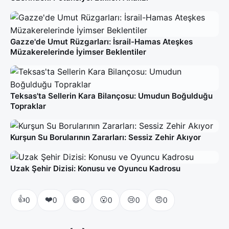
Gazze'de Umut Rüzgarları: İsrail-Hamas Ateşkes
Müzakerelerinde İyimser Beklentiler
Teksas'ta Sellerin Kara Bilançosu: Umudun Boğulduğu
Topraklar
Kurşun Su Borularının Zararları: Sessiz Zehir Akıyor
Uzak Şehir Dizisi: Konusu ve Oyuncu Kadrosu
👍
❤️
😄
😮
😢
😠
0
0
0
0
0
0