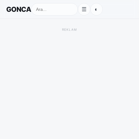
GONCA
◐
☰
REKLAM