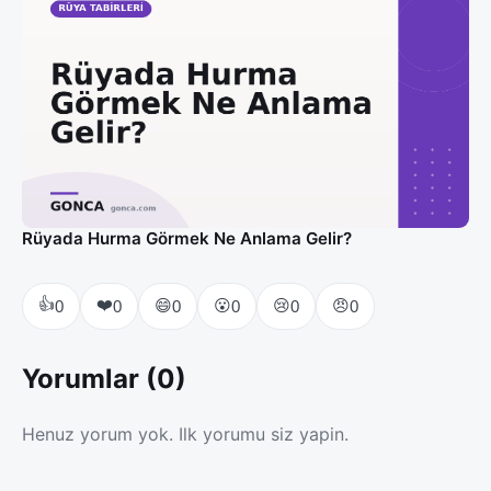
Rüyada Hurma Görmek Ne Anlama Gelir?
👍
❤️
😄
😮
😢
😠
0
0
0
0
0
0
Yorumlar (0)
Henuz yorum yok. Ilk yorumu siz yapin.