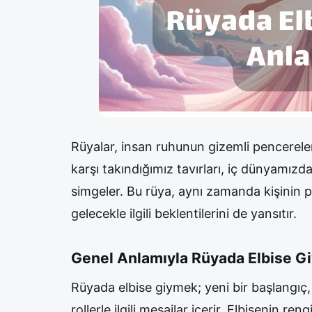
Rüyalar, insan ruhunun gizemli pencereler
karşı takındığımız tavırları, iç dünyamız
simgeler. Bu rüya, aynı zamanda kişinin 
gelecekle ilgili beklentilerini de yansıtır.
Genel Anlamıyla Rüyada Elbise G
Rüyada elbise giymek; yeni bir başlangıç
rollerle ilgili mesajlar içerir. Elbisenin ren