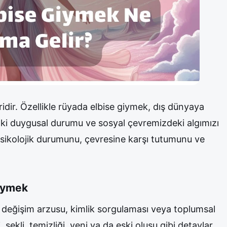
idir. Özellikle rüyada elbise giymek, dış dünyaya
daki duygusal durumu ve sosyal çevremizdeki algımızı
psikolojik durumunu, çevresine karşı tutumunu ve
iymek
, değişim arzusu, kimlik sorgulaması veya toplumsal
gi, şekli, temizliği, yeni ya da eski oluşu gibi detaylar,