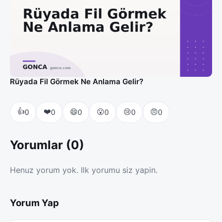
Rüyada Fil Görmek Ne Anlama Gelir?
👍
❤️
😄
😮
😢
😠
0
0
0
0
0
0
Yorumlar (0)
Henuz yorum yok. Ilk yorumu siz yapin.
Yorum Yap