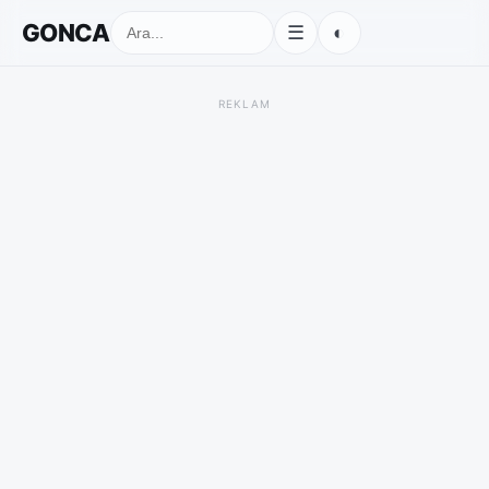
GONCA
◐
☰
REKLAM