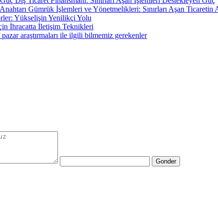
Dış Ticaret Finansmanı: Sınırları Aşan İşlemleri Destekleyen Güç
Gümrük İşlemleri ve Yönetmelikleri: Sınırları Aşan Ticaretin 
rler: Yükselişin Yenilikçi Yolu
çin İhracatta İletişim Teknikleri
pazar araştırmaları ile ilgili bilmemiz gerekenler
Gonder