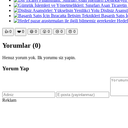
Dişlisiz Asansö
Başarılı Satış İ
Hedef 
👍
0
❤️
0
😄
0
😮
0
😢
0
😠
0
Yorumlar (0)
Henuz yorum yok. Ilk yorumu siz yapin.
Yorum Yap
Reklam