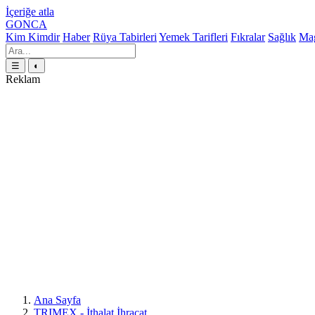
İçeriğe atla
GONCA
Kim Kimdir
Haber
Rüya Tabirleri
Yemek Tarifleri
Fıkralar
Sağlık
Mag
☰
◐
Reklam
Ana Sayfa
TRIMEX - İthalat İhracat