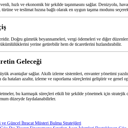
venli, hızlı ve ekonomik bir şekilde taşınmasını sağlar. Denizyolu, hava
 türüne ve teslimat hızına bağlı olarak en uygun taşıma modunu seçerek 
iş
çleridir. Doğru gümrük beyannameleri, vergi ödemeleri ve diğer düzenleme
kümlülüklerini yerine getirebilir hem de ticaretlerini hızlandırabilir.
aretin Geleceği
 büyük avantajlar sağlar. Akıllı izleme sistemleri, envanter yönetimi yazıl
da hataları azaltır, izleme ve raporlama süreçlerini geliştirir ve genel ope
 İşletmeler, bu karmaşık süreçleri etkili bir şekilde yönetmek için strateji
simum düzeyde faydalanabilirler.
 ve Güncel İhracat Müşteri Bulma Stratejileri