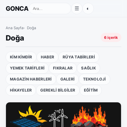
GONCA
◐
☰
Ana Sayfa
Doğa
Doğa
6 içerik
KIM KIMDIR
HABER
RÜYA TABIRLERI
YEMEK TARIFLERI
FIKRALAR
SAĞLIK
MAGAZIN HABERLERI
GALERI
TEKNOLOJI
HIKAYELER
GEREKLI BILGILER
EĞITIM