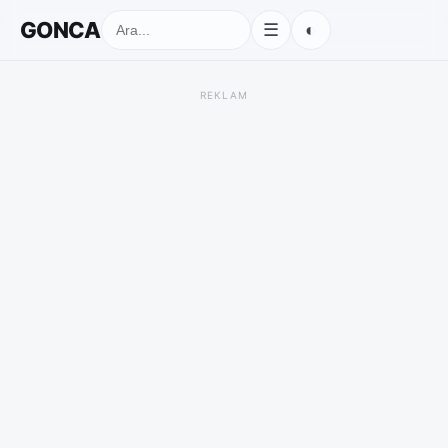
GONCA
◐
☰
REKLAM