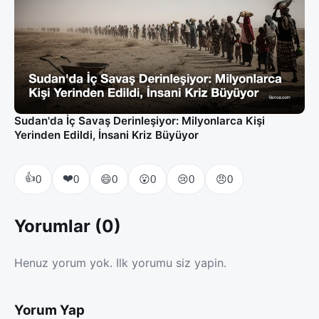
Sudan'da İç Savaş Derinleşiyor: Milyonlarca Kişi
Yerinden Edildi, İnsani Kriz Büyüyor
👍
❤️
😄
😮
😢
😠
0
0
0
0
0
0
Yorumlar (0)
Henuz yorum yok. Ilk yorumu siz yapin.
Yorum Yap