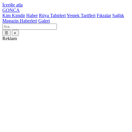
İçeriğe atla
GONCA
Kim Kimdir
Haber
Rüya Tabirleri
Yemek Tarifleri
Fıkralar
Sağlık
Magazin Haberleri
Galeri
☰
◐
Reklam