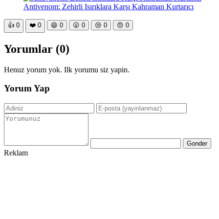
Antivenom: Zehirli Isırıklara Karşı Kahraman Kurtarıcı
👍
0
❤️
0
😄
0
😮
0
😢
0
😠
0
Yorumlar (0)
Henuz yorum yok. Ilk yorumu siz yapin.
Yorum Yap
Gonder
Reklam