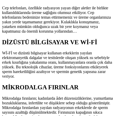
Cep telefonları, özellikle radyasyon yayan diğer aletler ile birlikte
kullanıldıklarında üreme sağlığını olumsuz etkiliyor. Cep
telefonlarını bedeninize temas ettirmemeniz ve üreme organlarınıza
yakın yerde taşımamanız gerekiyor. Kulaklıkla konuşmanız,
yatarken mümkün olduğunca uzak bir yere koymanız veya
kapatmanız da önemli korunma yollarından…
DİZÜSTÜ BİLGİSAYAR VE Wİ-Fİ
Wİ-Fİ ve dizüstü bilgisayar kullanan erkeklerin yayılan
elektromanyetik dalgalar ve testislerde oluşan yüksek ısı sebebiyle
erkek kısırlığına yakalanma oranı, kullanmayanlara oranla çok daha
yüksek. Bu teknolojik cihazlar, üreme fonksiyonlarını etkileyerek
sperm hareketliliğini azaltıyor ve spermin genetik yapısına zarar
veriyor.
MİKRODALGA FIRINLAR
Mikrodalga fırınların; kadınlarda âdet düzensizliklerine, yumurtlama
bozukluklarına, infertilite ve düşüklere sebep olduğu gösterilmiştir.
Mikrodalga fırınlardan yayılan radyasyonun erkeklerde de sperm
sayısını azalttığı düşünülmektedir. Fırınınızın kapağının sıkıca