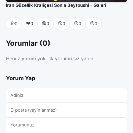
İran Güzellik Kraliçesi Sonia Beytoushi - Galeri
👍
❤️
😄
😮
😢
😠
0
0
0
0
0
0
Yorumlar (0)
Henuz yorum yok. Ilk yorumu siz yapin.
Yorum Yap