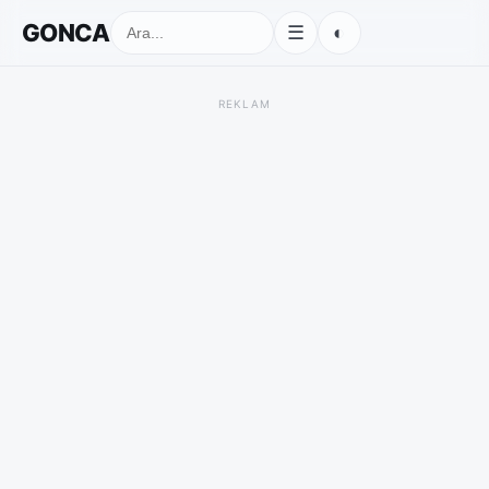
GONCA
◐
☰
REKLAM