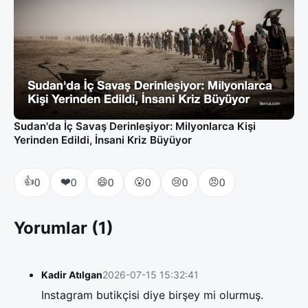
Sudan'da İç Savaş Derinleşiyor: Milyonlarca Kişi
Yerinden Edildi, İnsani Kriz Büyüyor
👍
❤️
😄
😮
😢
😠
0
0
0
0
0
0
Yorumlar (1)
Kadir Atılgan
2026-07-15 15:32:41
Instagram butikçisi diye birşey mi olurmuş.