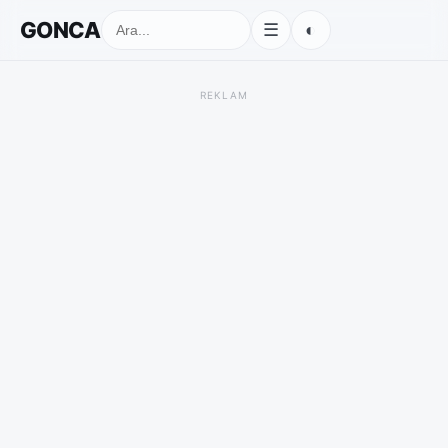
GONCA
◐
☰
REKLAM